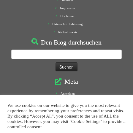
Kontakt
Impressum
Disclaimer
Datenschutzbelehrung
Risikohinweis
Den Blog durchsuchen
Suchen
nach:
Meta
Anmelden
Eintrags-Feed
We use cookies on our website to give you the most relevant
Kommentar-Feed
experience by remembering your preferences and repeat visits.
By clicking “Accept All”, you consent to the use of ALL the
WordPress.org
cookies. However, you may visit "Cookie Settings" to provide a
controlled consent.