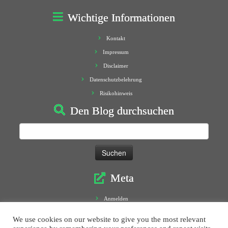
Wichtige Informationen
Kontakt
Impressum
Disclaimer
Datenschutzbelehrung
Risikohinweis
Den Blog durchsuchen
Suchen
nach:
Meta
Anmelden
Eintrags-Feed
We use cookies on our website to give you the most relevant
Kommentar-Feed