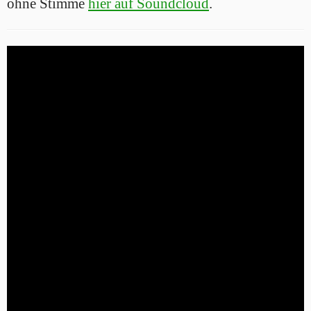
ohne Stimme
hier auf Soundcloud
.