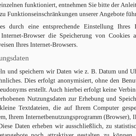
inzelnen funktioniert, entnehmen Sie bitte der Anlei
r zu Funktionseinschränkungen unserer Angebote füh
es durch eine entsprechende Einstellung Ihres 
Internet-Browser die Speicherung von Cookies au
isen Ihres Internet-Browsers.
ungsdaten
 und speichern wir Daten wie z. B. Datum und Uhrz
nliches. Dies erfolgt anonymisiert, ohne den Benutz
Pseudonyms erstellt. Auch hierbei erfolgt keine Ver
 erhobenen Nutzungsdaten zur Erhebung und Speich
 kleine Textdateien, die auf Ihrem Computer gesp
stem, Ihrem Internetbenutzungsprogramm (Browser), I
iese Daten erheben wir ausschließlich, zu statistis
netangebote noch attraktiver gestalten zu können