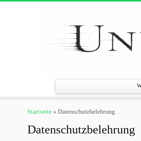
Zum
Inhalt
springen
W
Startseite
»
Datenschutzbelehrung
Datenschutzbelehrung