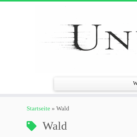
Zum
Inhalt
springen
W
Startseite
»
Wald
Wald