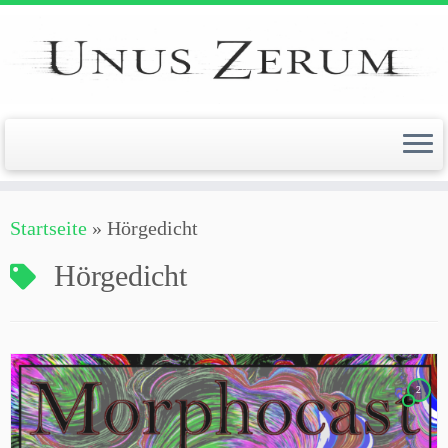
Zum
Inhalt
springen
Startseite
»
Hörgedicht
Hörgedicht
2