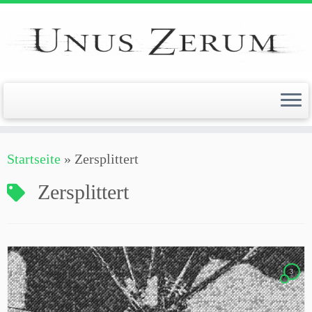
Zum
Inhalt
springen
Startseite
»
Zersplittert
Zersplittert
3