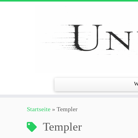
Zum
Inhalt
springen
W
Startseite
»
Templer
Templer