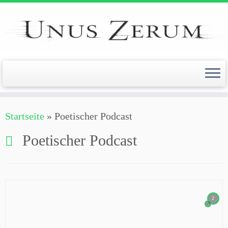
Zum
Inhalt
springen
Startseite
»
Poetischer Podcast
Poetischer Podcast
2