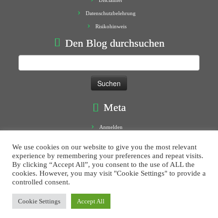
Disclaimer
Datenschutzbelehrung
Risikohinweis
Den Blog durchsuchen
Suchen
nach:
Meta
Anmelden
Eintrags-Feed
We use cookies on our website to give you the most relevant
Kommentar-Feed
experience by remembering your preferences and repeat visits.
By clicking “Accept All”, you consent to the use of ALL the
WordPress.org
cookies. However, you may visit "Cookie Settings" to provide a
controlled consent.
Cookie Settings
Accept All
·
© 2016
Morphoblog
·
Designed by
Press Customizr
·