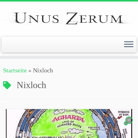
Zum
Inhalt
springen
Startseite
»
Nixloch
Nixloch
13