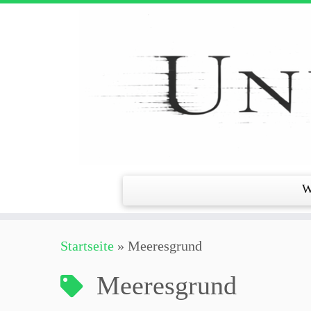
Zum
Inhalt
springen
W
Startseite
»
Meeresgrund
Meeresgrund