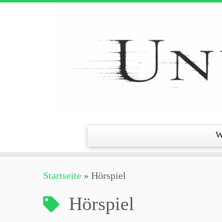
Zum
Inhalt
springen
W
Startseite
»
Hörspiel
Hörspiel