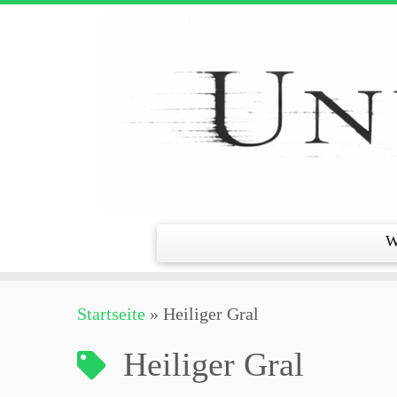
Zum
Inhalt
springen
W
Startseite
»
Heiliger Gral
Heiliger Gral