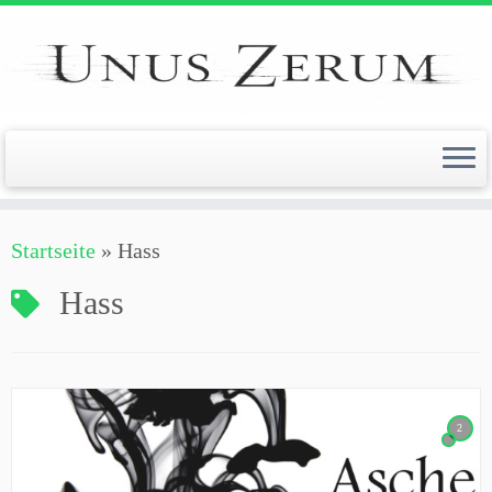
Zum
Inhalt
springen
Startseite
»
Hass
Hass
2